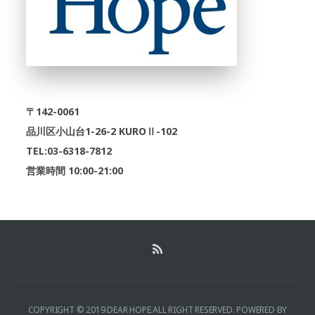
〒142-0061
品川区小山台1-26-2 KUROⅡ-102
TEL:03-6318-7812
営業時間 10:00-21:00
COPYRIGHT © 2019.DEAR HOPE.ALL RIGHT RESERVED.
POWERED BY