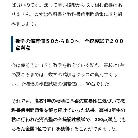
ば良いのです。焦って早い段階から取り組む必要はあ
りません。まずは教科書と教科書傍用問題集に取り組
みましょう。
数学の偏差値５０から８０へ 全統模試で２００
点満点
今は偉そうに（？）数学を教えている私も、高校
2
年生
の夏ごろまでは、数学の成績はクラスの真ん中ぐら
い、予備校の模擬試験の偏差値は、
50
台でした。
それでも、
高校
1
年の秋頃に基礎の重要性に気づいて教
科書傍用問題集を解き続けていった結果、高校
2
年生の
秋に行われた河合塾の全統記述模試で、
200
点満点（も
ちろん全国
1
位です）を獲得
することができました。