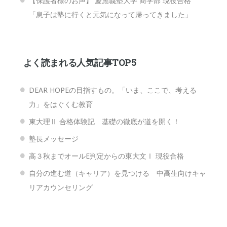
【保護者様のお声】 慶應義塾大学 商学部 現役合格
「息子は塾に行くと元気になって帰ってきました」
よく読まれる人気記事TOP5
DEAR HOPEの目指すもの。「いま、ここで、考える
力」をはぐくむ教育
東大理Ⅱ 合格体験記 基礎の徹底が道を開く！
塾長メッセージ
高３秋までオールE判定からの東大文Ⅰ 現役合格
自分の進む道（キャリア）を見つける 中高生向けキャ
リアカウンセリング