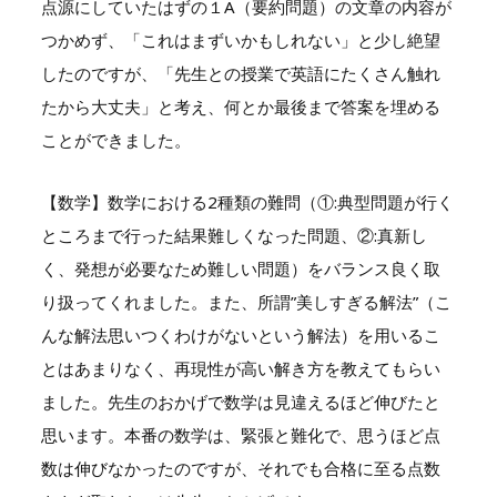
点源にしていたはずの１A（要約問題）の文章の内容が
つかめず、「これはまずいかもしれない」と少し絶望
したのですが、「先生との授業で英語にたくさん触れ
たから大丈夫」と考え、何とか最後まで答案を埋める
ことができました。
【数学】数学における2種類の難問（①:典型問題が行く
ところまで行った結果難しくなった問題、②:真新し
く、発想が必要なため難しい問題）をバランス良く取
り扱ってくれました。また、所謂”美しすぎる解法”（こ
んな解法思いつくわけがないという解法）を用いるこ
とはあまりなく、再現性が高い解き方を教えてもらい
ました。先生のおかげで数学は見違えるほど伸びたと
思います。本番の数学は、緊張と難化で、思うほど点
数は伸びなかったのですが、それでも合格に至る点数