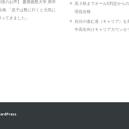
様のお声】 慶應義塾大学 商学
高３秋までオールE判定から
合格 「息子は塾に行くと元気に
現役合格
帰ってきました」
自分の進む道（キャリア）
中高生向けキャリアカウンセ
ordPress
.