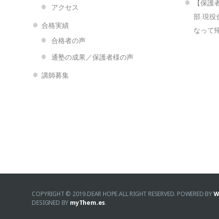
【保護者
アクセス
部 現役
合格実績
なって
合格者の声
通塾の成果／保護者様の声
講師募集
COPYRIGHT © 2019.DEAR HOPE.ALL RIGHT RESERVED.
POWERED BY
W
DESIGNED BY
myThem.es
.