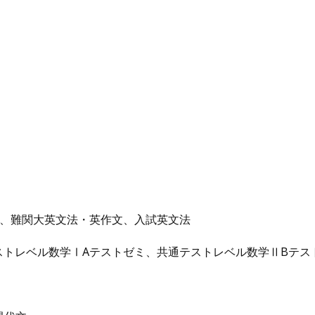
）、難関大英文法・英作文、入試英文法
ストレベル数学ⅠAテストゼミ、共通テストレベル数学ⅡBテス