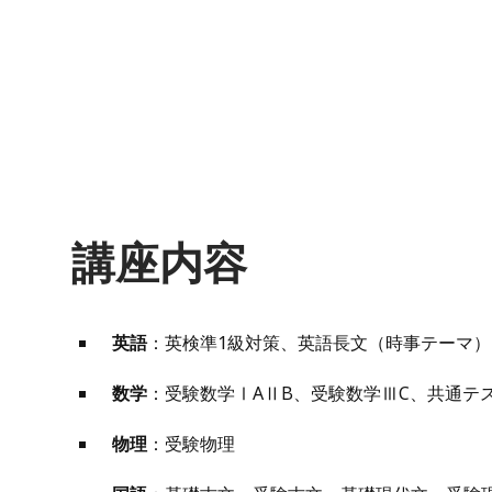
講座内容
英語
：英検準1級対策、英語長文（時事テーマ
数学
：受験数学ⅠAⅡB、受験数学ⅢC、共通テ
物理
：受験物理