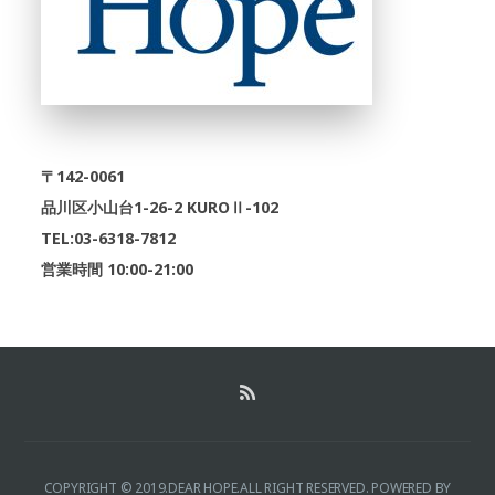
〒142-0061
品川区小山台1-26-2 KUROⅡ-102
TEL:03-6318-7812
営業時間 10:00-21:00
COPYRIGHT © 2019.DEAR HOPE.ALL RIGHT RESERVED.
POWERED BY