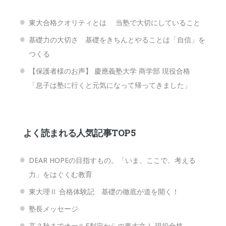
東大合格クオリティとは 当塾で大切にしていること
基礎力の大切さ 基礎をきちんとやることは「自信」を
つくる
【保護者様のお声】 慶應義塾大学 商学部 現役合格
「息子は塾に行くと元気になって帰ってきました」
よく読まれる人気記事TOP5
DEAR HOPEの目指すもの。「いま、ここで、考える
力」をはぐくむ教育
東大理Ⅱ 合格体験記 基礎の徹底が道を開く！
塾長メッセージ
高３秋までオールE判定からの東大文Ⅰ 現役合格