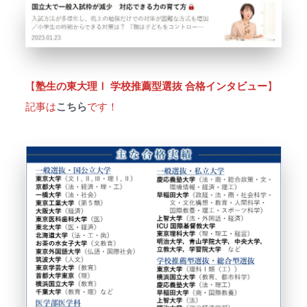
【
塾生の東大理Ⅰ 学校推薦型選抜 合格インタビュー
】
記事は
こちら
です！