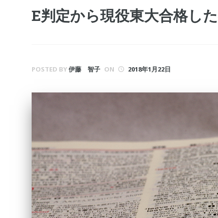
E判定から現役東大合格し
POSTED BY
伊藤 智子
ON
2018年1月22日