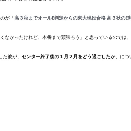
るのが「
高３秋までオールE判定からの東大現役合格 高３秋のE
良くなかったけれど、本番まで頑張ろう」と思っているのでは
した彼が、
センター終了後の１月２月をどう過ごしたか
、につ