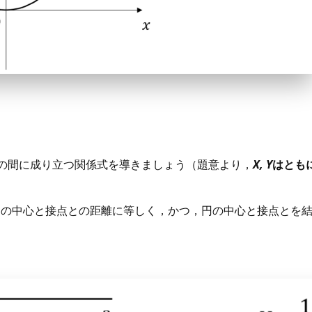
の間に成り立つ関係式を導きましょう（題意より，
X, Y
はとも
円の中心と接点との距離に等しく，かつ，円の中心と接点とを