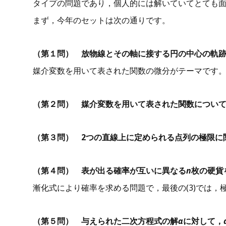
タイプの問題であり，個人的には解いていてとても
まず，今年のセットは次の通りです。
（第１問） 放物線とその軸に接する円の中心の軌
媒介変数を用いて表された関数の微分がテーマです
（第２問） 媒介変数を用いて表された関数につい
（第３問） 2つの直線上に定められる点列の極限に
（第４問） 表が出る確率が互いに異なる
n
枚の硬貨
漸化式により確率を求める問題で，最後の(3)では
（第５問） 与えられた二次方程式の解
α
に対して，