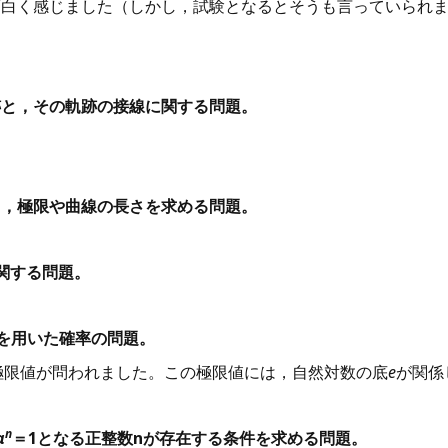
面白く感じました（しかし，試験となるとそうも言っていられ
跡と，その軌跡の接線に関する問題。
。
て，極限や曲線の長さを求める問題。
関する問題。
を用いた確率の問題。
，極限値が問われました。この極限値には，自然対数の底
e
が関係
n
α
＝1となる正整数nが存在する条件を求める問題。