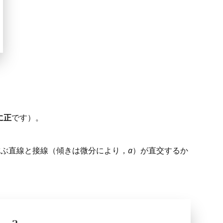
に正
です）。
結ぶ直線と接線（傾きは微分により，
a
）が直交するか