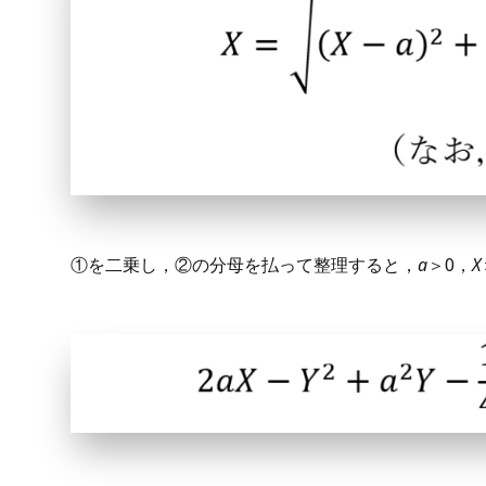
①を二乗し，②の分母を払って整理すると，
a
＞0，
X