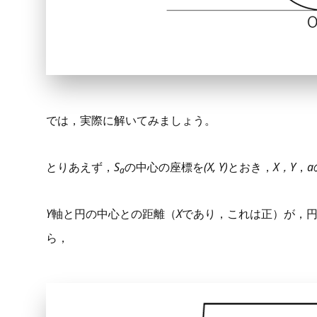
では，実際に解いてみましょう。
とりあえず，
S
の中心の座標を
(X, Y)
とおき，
X，Y
，
a
a
Y
軸と円の中心との距離（
X
であり，これは正）が，
ら，