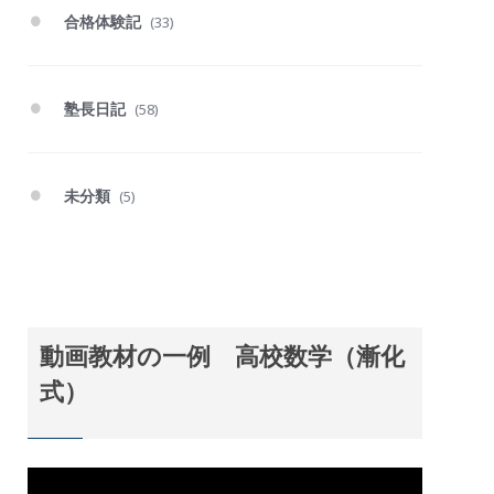
合格体験記
(33)
塾長日記
(58)
未分類
(5)
動画教材の一例 高校数学（漸化
式）