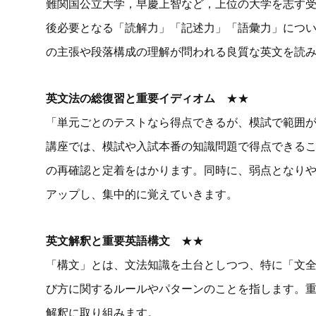
難関国公立大学，早慶上智など，上位の大学を志す
後必要となる「読解力」「記述力」「語彙力」につい
の主張や段落構成の理解が問われる良質な英文を読
英文法の総復習と重要イディオム
★★
「単元ごとのテストなら得点できるが、模試で範囲
講座では、模試や入試本番の知識問題で得点できる
の再確認と定着をはかります。同時に、弱点となりや
アップし、集中的に覚えていきます。
英文解釈と重要英語構文
★★
「構文」とは、文法知識を土台としつつ、特に「文
び方に関するルールやパターンのことを指します。
解釈に取り組みます。