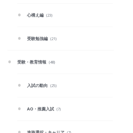
心構え編
(23)
受験勉強編
(21)
受験・教育情報
(48)
入試の動向
(25)
AO・推薦入試
(7)
進路選択・キャリア
(7)