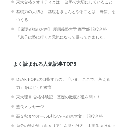
東大合格クオリティとは 当塾で大切にしていること
基礎力の大切さ 基礎をきちんとやることは「自信」を
つくる
【保護者様のお声】 慶應義塾大学 商学部 現役合格
「息子は塾に行くと元気になって帰ってきました」
よく読まれる人気記事TOP5
DEAR HOPEの目指すもの。「いま、ここで、考える
力」をはぐくむ教育
東大理Ⅱ 合格体験記 基礎の徹底が道を開く！
塾長メッセージ
高３秋までオールE判定からの東大文Ⅰ 現役合格
自分の進む道（キャリア）を見つける 中高生向けキャ